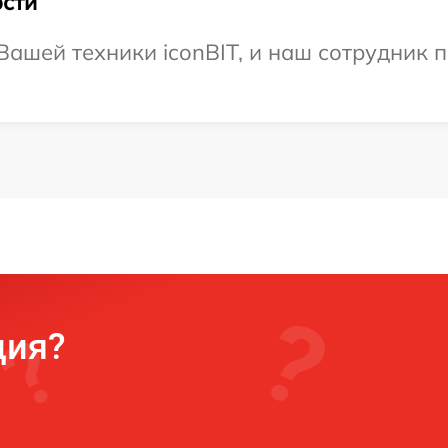
сти
ашей техники iconBIT, и наш сотрудник 
ция?