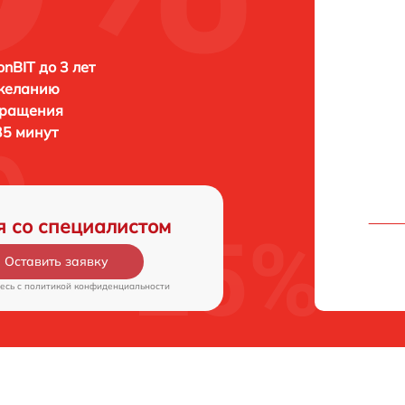
onBIT до 3 лет
 желанию
бращения
 35 минут
я со специалистом
Оставить заявку
есь c
политикой конфиденциальности