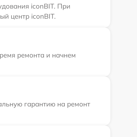
дования iconBIT. При
й центр iconBIT.
время ремонта и начнем
иальную гарантию на ремонт