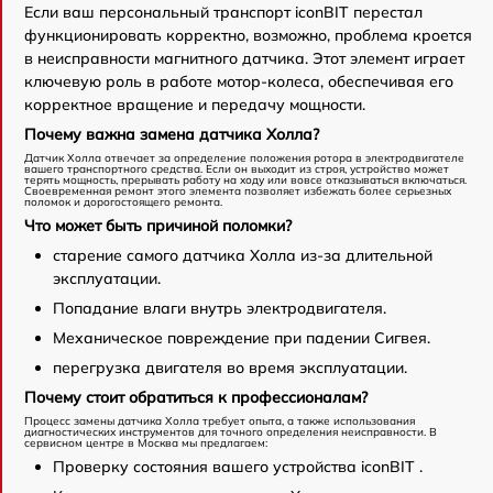
Если ваш персональный транспорт iconBIT перестал
функционировать корректно, возможно, проблема кроется
в неисправности магнитного датчика. Этот элемент играет
ключевую роль в работе мотор-колеса, обеспечивая его
корректное вращение и передачу мощности.
Почему важна замена датчика Холла?
Датчик Холла отвечает за определение положения ротора в электродвигателе
вашего транспортного средства. Если он выходит из строя, устройство может
терять мощность, прерывать работу на ходу или вовсе отказываться включаться.
Своевременная ремонт этого элемента позволяет избежать более серьезных
поломок и дорогостоящего ремонта.
Что может быть причиной поломки?
старение самого датчика Холла из-за длительной
эксплуатации.
Попадание влаги внутрь электродвигателя.
Механическое повреждение при падении Сигвея.
перегрузка двигателя во время эксплуатации.
Почему стоит обратиться к профессионалам?
Процесс замены датчика Холла требует опыта, а также использования
диагностических инструментов для точного определения неисправности. В
сервисном центре в Москва мы предлагаем:
Проверку состояния вашего устройства iconBIT .