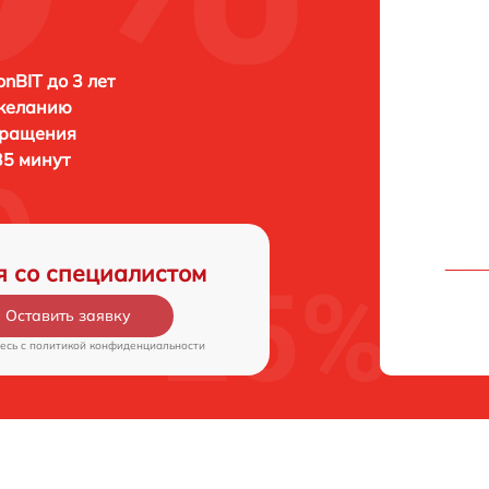
onBIT до 3 лет
 желанию
бращения
 35 минут
я со специалистом
Оставить заявку
есь c
политикой конфиденциальности