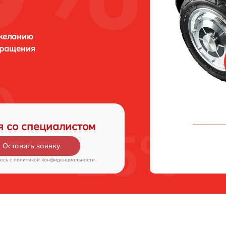
 желанию
бращения
я со специалистом
Оставить заявку
есь c
политикой конфиденциальности