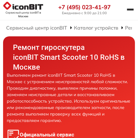
+7 (495) 023-41-97
Сервисный центр iconBIT
в
Ежедневно с 9:00 до 21:00
Москве
Сервисный центр iconBIT
Каталог устройств
Ремо
Ремонт гироскутера
iconBIT Smart Scooter 10 RoHS в
Москве
Выполняем ремонт iconBIT Smart Scooter 10 RoHS в
Москве с устранением неисправностей любой сложности.
Проводим диагностику, выявляем причины поломки,
заменяем неисправные детали и восстанавливаем
работоспособность устройства. Используем оригинальные
или рекомендованные производителем запчасти, после
ремонта выполняем проверку всех функций и
предоставляем гарантию.
Официальный сервис