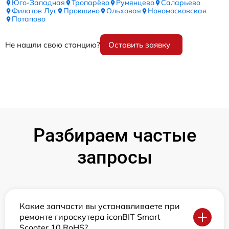
Юго-Западная
Тропарёво
Румянцево
Саларьево
Филатов Луг
Прокшино
Ольховая
Новомосковская
Потапово
Не нашли свою станцию?
Оставить заявку
Разбираем частые
запросы
Какие запчасти вы устанавливаете при
ремонте гироскутера iconBIT Smart
Scooter 10 RoHS?