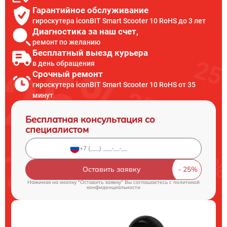
Гарантийное обслуживание
гироскутера iconBIT Smart Scooter 10 RoHS до 3 лет
Диагностика за наш счет,
ремонт по желанию
Бесплатный выезд курьера
в день обращения
Срочный ремонт
гироскутера iconBIT Smart Scooter 10 RoHS от 35
минут
Бесплатная консультация со
специалистом
Оставить заявку
Нажимая на кнопку "Оставить заявку" Вы соглашаетесь c
политикой
конфиденциальности