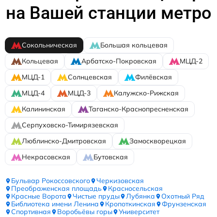
на Вашей станции метро
Сокольническая
Большая кольцевая
Кольцевая
Арбатско-Покровская
МЦД-2
МЦД-1
Солнцевская
Филёвская
МЦД-4
МЦД-3
Калужско-Рижская
Калининская
Таганско-Краснопресненская
Серпуховско-Тимирязевская
Люблинско-Дмитровская
Замоскворецкая
Некрасовская
Бутовская
Бульвар Рокоссовского
Черкизовская
Преображенская площадь
Красносельская
Красные Ворота
Чистые пруды
Лубянка
Охотный Ряд
Библиотека имени Ленина
Кропоткинская
Фрунзенская
Спортивная
Воробьёвы горы
Университет