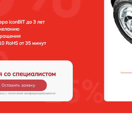
ра iconBIT до 3 лет
 желанию
бращения
 10 RoHS от 35 минут
я со специалистом
Оставить заявку
есь c
политикой конфиденциальности