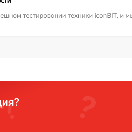
сти
ешном тестировании техники iconBIT, и м
ция?