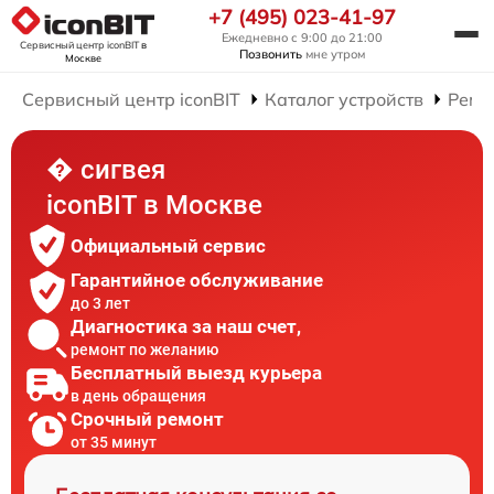
+7 (495) 023-41-97
Ежедневно с 9:00 до 21:00
Сервисный центр iconBIT
в
Позвонить
мне утром
Москве
Сервисный центр iconBIT
Каталог устройств
Ремо
� сигвея
iconBIT в Москве
Официальный сервис
Гарантийное обслуживание
до 3 лет
Диагностика за наш счет,
ремонт по желанию
Бесплатный выезд курьера
в день обращения
Срочный ремонт
от 35 минут