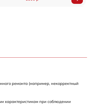
2500 р
900 р
1400 р
1200 р
1000 р
750 р
енного ремонта (например, некорректный
1200 р
ным характеристикам при соблюдении
800 р