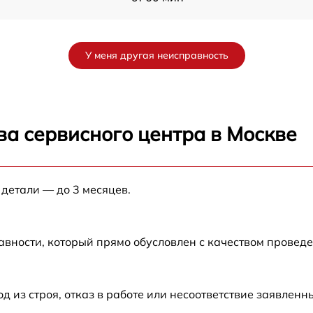
от 60 мин
У меня другая неисправность
от 60 мин
r
от 60 мин
ва сервисного центра в Москве
от 60 мин
 детали — до 3 месяцев.
от 60 мин
от 60 мин
авности, который прямо обусловлен с качеством провед
от 60 мин
из строя, отказ в работе или несоответствие заявлен
от 60 мин