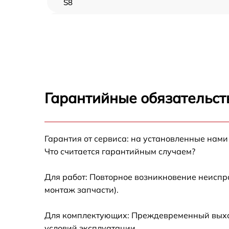
S8
Замена колес iconBIT Smart Scooter S8
Выравнивание колеса iconBIT Smart Scooter
S8
Замена датчика холла iconBIT Smart Scoote
S8
Гарантийные обязательст
Гидроизоляция iconBIT Smart Scooter S8
Замена платы управления (мат.платы, мейн
Гарантия от сервиса: на установленные нами
платы) iconBIT Smart Scooter S8
Что считается гарантийным случаем?
Замена камеры iconBIT Smart Scooter S8
Для работ: Повторное возникновение неиспр
монтаж запчасти).
Замена аккумулятора iconBIT Smart Scooter
S8
Для комплектующих: Преждевременный выход 
Замена корпуса iconBIT Smart Scooter S8
условий эксплуатации.