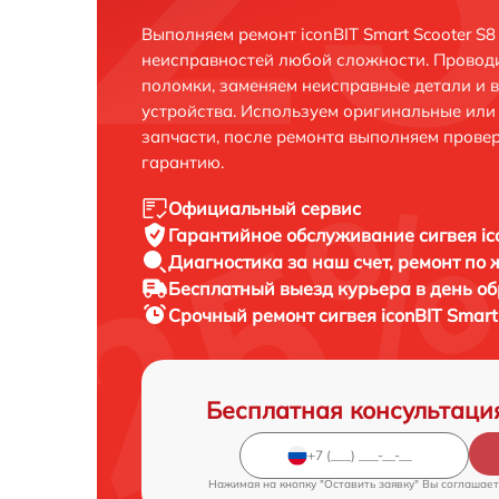
Выполняем ремонт iconBIT Smart Scooter S8
неисправностей любой сложности. Проводи
поломки, заменяем неисправные детали и 
устройства. Используем оригинальные ил
запчасти, после ремонта выполняем прове
гарантию.
Официальный сервис
Гарантийное обслуживание
сигвея ic
Диагностика за наш счет,
ремонт по
Бесплатный выезд курьера
в день о
Срочный ремонт
сигвея iconBIT Smart
Бесплатная консультаци
Нажимая на кнопку "Оставить заявку" Вы соглашает