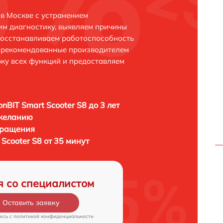
 в Москве с устранением
м диагностику, выявляем причины
восстанавливаем работоспособность
и рекомендованные производителем
рку всех функций и предоставляем
onBIT Smart Scooter S8 до 3 лет
 желанию
бращения
 Scooter S8 от 35 минут
я со специалистом
Оставить заявку
есь c
политикой конфиденциальности