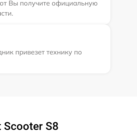
абот Вы получите официальную
сти.
дник привезет технику по
 Scooter S8