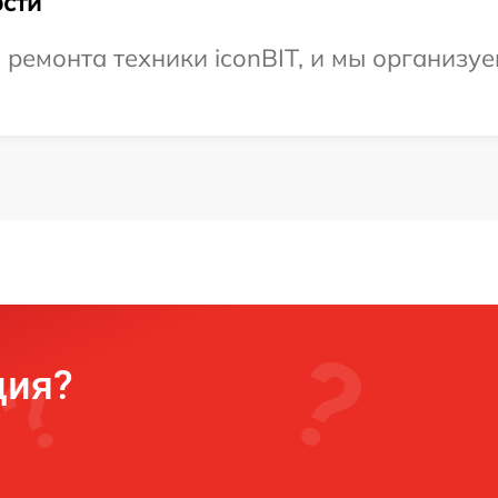
сти
емонта техники iconBIT, и мы организуе
ция?