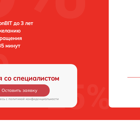
onBIT до 3 лет
 желанию
бращения
 35 минут
я со специалистом
Оставить заявку
есь c
политикой конфиденциальности