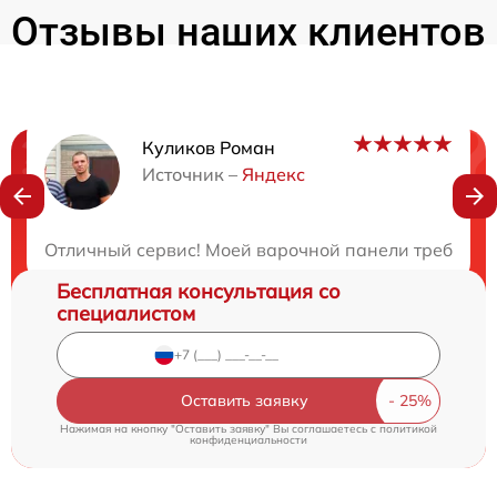
Отзывы наших клиентов
Куликов Роман
Нужна консультация?
Источник –
Яндекс
Закажите бесплатную консультацию
Отличный сервис! Моей варочной панели требовалс
Бесплатная консультация со
специалистом
Оставить заявку
Нажимая на кнопку "Оставить заявку" Вы соглашаетесь c
политикой
конфиденциальности