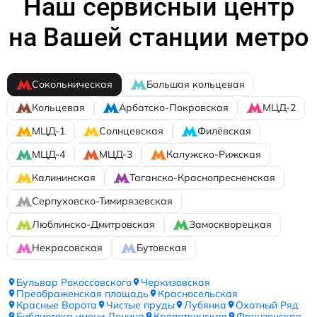
Наш сервисный центр
на Вашей станции метро
Сокольническая
Большая кольцевая
Кольцевая
Арбатско-Покровская
МЦД-2
МЦД-1
Солнцевская
Филёвская
МЦД-4
МЦД-3
Калужско-Рижская
Калининская
Таганско-Краснопресненская
Серпуховско-Тимирязевская
Люблинско-Дмитровская
Замоскворецкая
Некрасовская
Бутовская
Бульвар Рокоссовского
Черкизовская
Преображенская площадь
Красносельская
Красные Ворота
Чистые пруды
Лубянка
Охотный Ряд
Библиотека имени Ленина
Кропоткинская
Фрунзенская