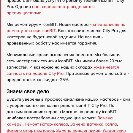
предоставляющих услуги по ремонту техники iconBIT City
Pro. Однако
наш сервис-центр выделяется
преимуществами
.
Мы ремонтируем iconBIT. Наши мастера -
специалисты по
ремонту техники iconBIT
. Восстановить модель City Pro для
мастеров не будет новой задачей. На все виды
проведенных работ у нас имеется гарантия.
Минимальные сроки выполнения ремонта. Мы большая
сеть мастерских техники iconBIT. Мы имеем более 20 тыс.
запчастей. И возможно на наших складах
уже имеется
запчасть на модель City Pro
. При заказе ремонта на сайте -
предоставляется скидка -25%.
Знаем свое дело
Будьте уверены в профессионализме наших мастеров - они
с уверенностью выполнят ремонт iconBIT City Pro. По
данным наших мастеров в Москве по ремонту iconBIT,
наиболее востребованы следующие услуги:
Замена
камеры
,
Ремонт мотор-колеса
,
Замена датчика холла
,
Замена амортизаторов
,
Замена подшипников
,
Устранения