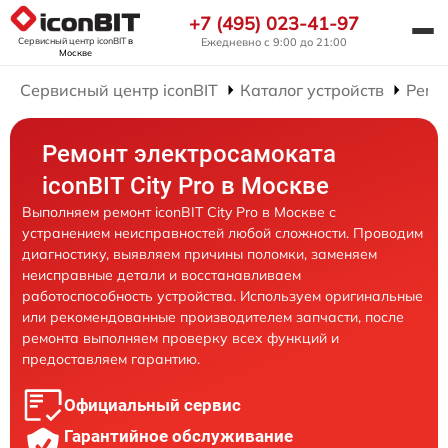
+7 (495) 023-41-97
Сервисный центр iconBIT
в
Ежедневно с 9:00 до 21:00
Москве
Сервисный центр iconBIT
Каталог устройств
Ремо
Ремонт электросамоката
iconBIT City Pro в Москве
Выполняем ремонт iconBIT City Pro в Москве с
устранением неисправностей любой сложности. Проводим
диагностику, выявляем причины поломки, заменяем
неисправные детали и восстанавливаем
работоспособность устройства. Используем оригинальные
или рекомендованные производителем запчасти, после
ремонта выполняем проверку всех функций и
предоставляем гарантию.
Официальный сервис
Гарантийное обслуживание