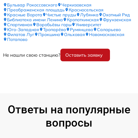
Бульвар Рокоссовского
Черкизовская
Преображенская площадь
Красносельская
Красные Ворота
Чистые пруды
Лубянка
Охотный Ряд
Библиотека имени Ленина
Кропоткинская
Фрунзенская
Спортивная
Воробьёвы горы
Университет
Юго-Западная
Тропарёво
Румянцево
Саларьево
Филатов Луг
Прокшино
Ольховая
Новомосковская
Потапово
Не нашли свою станцию?
Оставить заявку
Ответы на популярные
вопросы