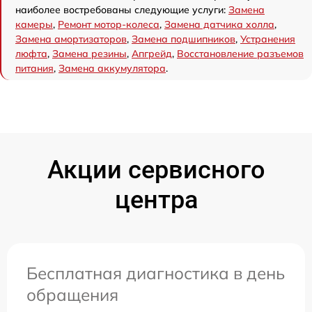
наиболее востребованы следующие услуги:
Замена
камеры
,
Ремонт мотор-колеса
,
Замена датчика холла
,
Замена амортизаторов
,
Замена подшипников
,
Устранения
люфта
,
Замена резины
,
Апгрейд
,
Восстановление разъемов
питания
,
Замена аккумулятора
.
Акции сервисного
центра
Бесплатная диагностика в день
обращения