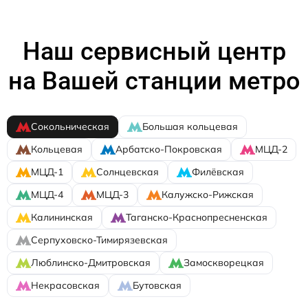
Наш сервисный центр
на Вашей станции метро
Сокольническая
Большая кольцевая
Кольцевая
Арбатско-Покровская
МЦД-2
МЦД-1
Солнцевская
Филёвская
МЦД-4
МЦД-3
Калужско-Рижская
Калининская
Таганско-Краснопресненская
Серпуховско-Тимирязевская
Люблинско-Дмитровская
Замоскворецкая
Некрасовская
Бутовская