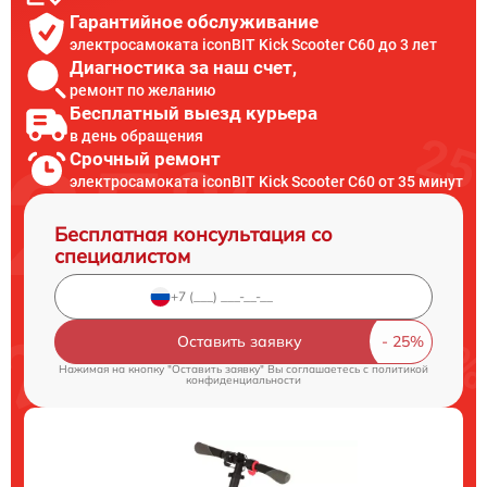
Гарантийное обслуживание
электросамоката iconBIT Kick Scooter C60 до 3 лет
Диагностика за наш счет,
ремонт по желанию
Бесплатный выезд курьера
в день обращения
Срочный ремонт
электросамоката iconBIT Kick Scooter C60 от 35 минут
Бесплатная консультация со
специалистом
Оставить заявку
Нажимая на кнопку "Оставить заявку" Вы соглашаетесь c
политикой
конфиденциальности