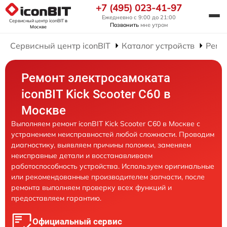
+7 (495) 023-41-97
Ежедневно с 9:00 до 21:00
Сервисный центр iconBIT
в
Позвонить
мне утром
Москве
Сервисный центр iconBIT
Каталог устройств
Ремо
Ремонт электросамоката
iconBIT Kick Scooter C60 в
Москве
Выполняем ремонт iconBIT Kick Scooter C60 в Москве с
устранением неисправностей любой сложности. Проводим
диагностику, выявляем причины поломки, заменяем
неисправные детали и восстанавливаем
работоспособность устройства. Используем оригинальные
или рекомендованные производителем запчасти, после
ремонта выполняем проверку всех функций и
предоставляем гарантию.
Официальный сервис