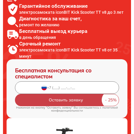
Гарантийное обслуживание
электросамоката iconBIT Kick Scooter TT v8 до 3 лет
Диагностика за наш счет,
ремонт по желанию
Бесплатный выезд курьера
в день обращения
Срочный ремонт
электросамоката iconBIT Kick Scooter TT v8 от 35
минут
Бесплатная консультация со
специалистом
Оставить заявку
Нажимая на кнопку "Оставить заявку" Вы соглашаетесь c
политикой
конфиденциальности