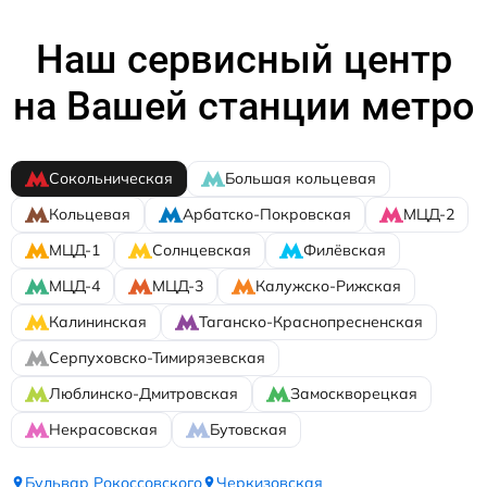
Наш сервисный центр
на Вашей станции метро
Сокольническая
Большая кольцевая
Кольцевая
Арбатско-Покровская
МЦД-2
МЦД-1
Солнцевская
Филёвская
МЦД-4
МЦД-3
Калужско-Рижская
Калининская
Таганско-Краснопресненская
Серпуховско-Тимирязевская
Люблинско-Дмитровская
Замоскворецкая
Некрасовская
Бутовская
Бульвар Рокоссовского
Черкизовская