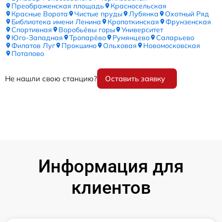
Преображенская площадь
Красносельская
Красные Ворота
Чистые пруды
Лубянка
Охотный Ряд
Библиотека имени Ленина
Кропоткинская
Фрунзенская
Спортивная
Воробьёвы горы
Университет
Юго-Западная
Тропарёво
Румянцево
Саларьево
Филатов Луг
Прокшино
Ольховая
Новомосковская
Потапово
Не нашли свою станцию?
Оставить заявку
Информация для
клиентов