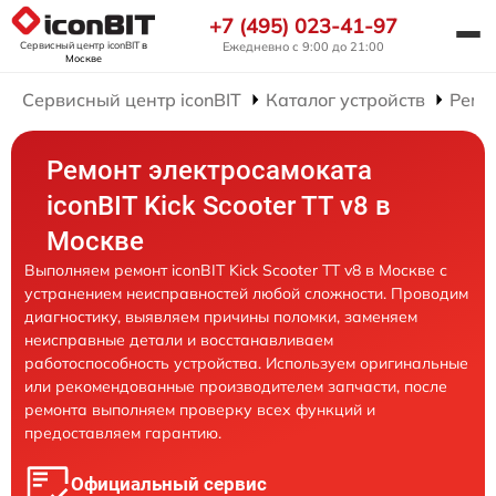
+7 (495) 023-41-97
Сервисный центр iconBIT
в
Ежедневно с 9:00 до 21:00
Москве
Сервисный центр iconBIT
Каталог устройств
Ремо
Ремонт электросамоката
iconBIT Kick Scooter TT v8 в
Москве
Выполняем ремонт iconBIT Kick Scooter TT v8 в Москве с
устранением неисправностей любой сложности. Проводим
диагностику, выявляем причины поломки, заменяем
неисправные детали и восстанавливаем
работоспособность устройства. Используем оригинальные
или рекомендованные производителем запчасти, после
ремонта выполняем проверку всех функций и
предоставляем гарантию.
Официальный сервис