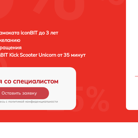
амоката iconBIT до 3 лет
 желанию
бращения
nBIT Kick Scooter Unicorn от 35 минут
я со специалистом
Оставить заявку
есь c
политикой конфиденциальности