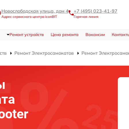
Новослободская улица, дом 4
+7 (495) 023-41-97
Адрес сервисного центра iconBIT
Горячая линия
Ремонт устройств
Цена ремонта
Вакансии
Контакт
ств
Ремонт Электросамокатов
Ремонт Электросамока
ы
ата
ooter